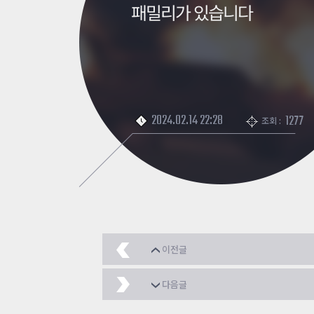
패밀리가 있습니다
2024.02.14 22:28
1277
조회 :
이전글
잘판건가요?
2024.02.
다음글
1.5배에 팔생각에 벌