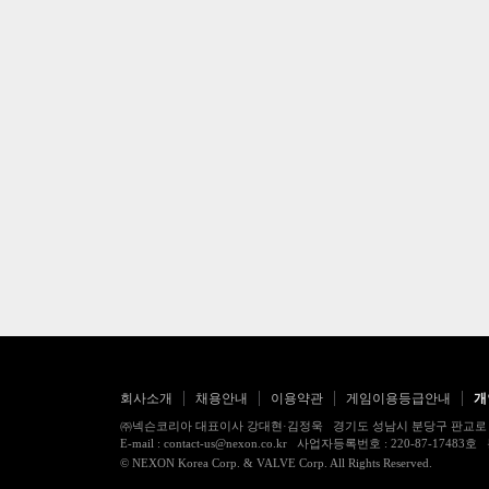
회사소개
채용안내
이용약관
게임이용등급안내
개
㈜넥슨코리아 대표이사 강대현·김정욱 경기도 성남시 분당구 판교로 256번길 7
E-mail : contact-us@nexon.co.kr 사업자등록번호 : 220-87-
© NEXON Korea Corp. & VALVE Corp. All Rights Reserved.