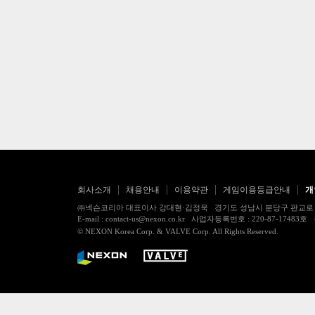
회사소개
채용안내
이용약관
게임이용등급안내
개
㈜넥슨코리아 대표이사 강대현·김정욱 경기도 성남시 분당구 판교로 256번길 7
E-mail : contact-us@nexon.co.kr 사업자등록번호 : 220-87-
© NEXON Korea Corp. & VALVE Corp. All Rights Reserved.