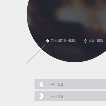
2024.02.14 20:05
1165
조회 :
이전글
이게임 미래가 보여
20
다음글
크윈체
2024.02.14