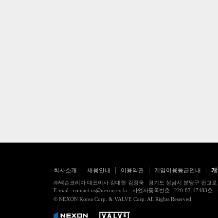
회사소개
채용안내
이용약관
게임이용등급안내
개
㈜넥슨코리아 대표이사 강대현·김정욱 경기도 성남시 분당구 판교로 256번길 7
E-mail : contact-us@nexon.co.kr 사업자등록번호 : 220-87-
© NEXON Korea Corp. & VALVE Corp. All Rights Reserved.