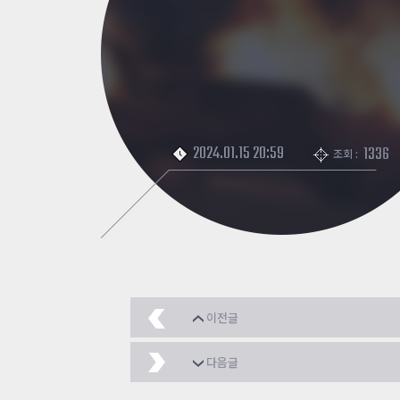
2024.01.15 20:59
1336
조회 :
이전글
블종님이랑!!
2024.01.
다음글
큰일이다. 에픽이라니