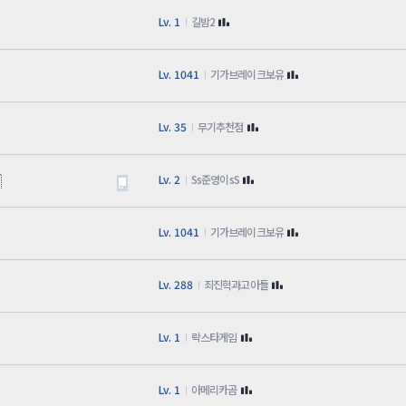
Lv. 1
길밤2
Lv. 1041
기가브레이크보유
Lv. 35
무기추천점

Lv. 2
Ss준영이sS
Lv. 1041
기가브레이크보유
Lv. 288
죄진혁과고아들
Lv. 1
락스타게임
Lv. 1
아메리카곰