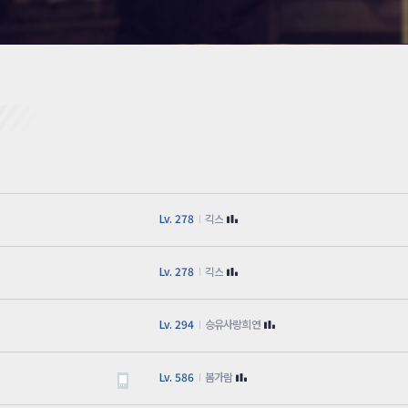
카스온라인TV
클래스 월페이퍼
기록실
Lv. 278
긱스
Lv. 278
긱스
Lv. 294
승유사랑희연
Lv. 586
봄가람