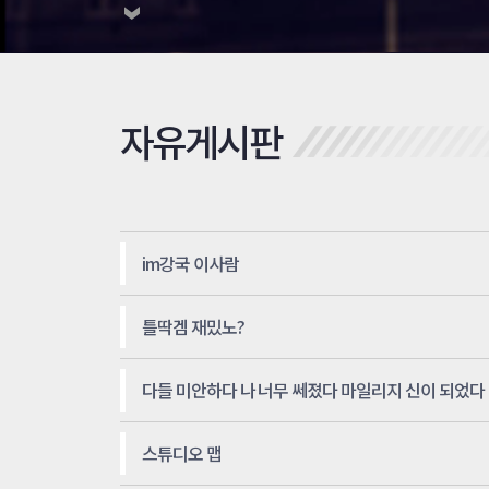
자유게시판
im강국 이사람
틀딱겜 재밌노?
다들 미안하다 나 너무 쎄졌다 마일리지 신이 되었다
스튜디오 맵