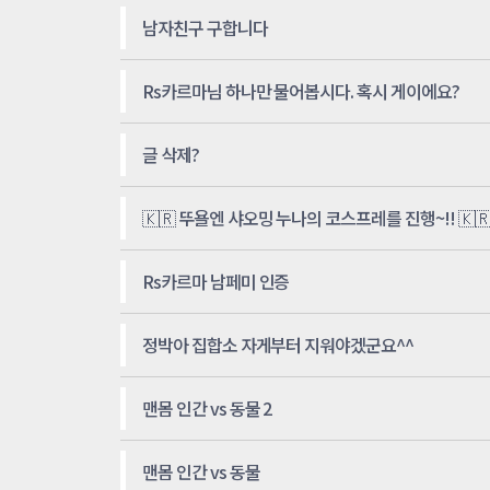
남자친구 구합니다
Rs카르마님 하나만 물어봅시다. 혹시 게이에요?
글 삭제?
🇰🇷 뚜욜엔 샤오밍 누나의 코스프레를 진행~!! 🇰
Rs카르마 남페미 인증
정박아 집합소 자게부터 지워야겠군요^^
맨몸 인간 vs 동물 2
맨몸 인간 vs 동물