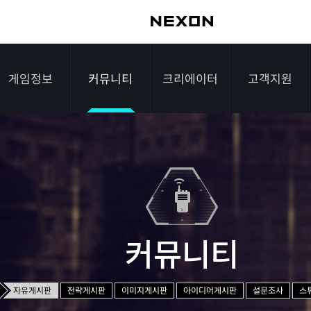
게임정보
커뮤니티
크리에이터
고객지원
가이드
자유게시판
크리에이터 소개
게임다운로드
게임소개
전략게시판
크리에이터 공지
FAQ
조작법
이미지게시판
1:1문의하기
레벨
아이디어게시판
2차 비밀번호 초기
커뮤니티
NEXON NOW
설문조사
비매너 채팅 /
화
불법 프로그램 신고
추가 정보
스튜디오 홍보
자유게시판
전략게시판
이미지게시판
아이디어게시판
설문조사
스