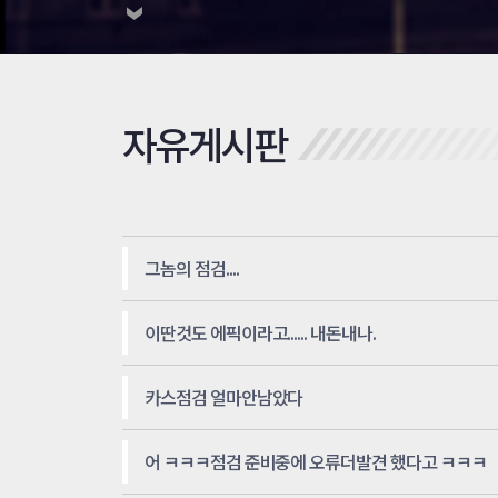
자유게시판
그놈의 점검....
이딴것도 에픽이라고...... 내돈내나.
카스점검 얼마안남았다
어 ㅋㅋㅋ점검 준비중에 오류더발견 했다고 ㅋㅋㅋ