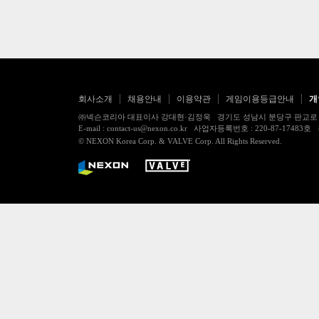
회사소개
채용안내
이용약관
게임이용등급안내
개
㈜넥슨코리아 대표이사 강대현·김정욱 경기도 성남시 분당구 판교로 256번길 7
E-mail : contact-us@nexon.co.kr 사업자등록번호 : 220-87-
© NEXON Korea Corp. & VALVE Corp. All Rights Reserved.