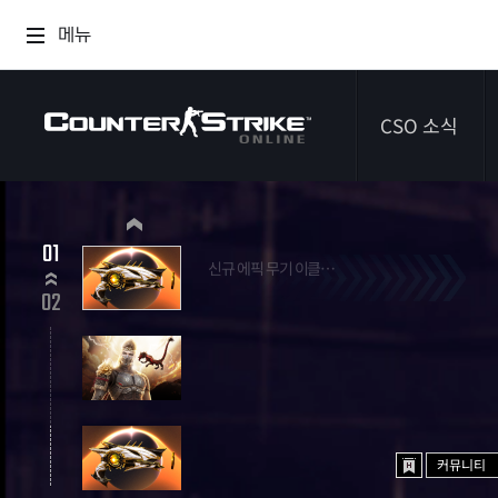
메뉴
CSO 소식
공지사항
01
신규 에픽 무기 이클립스 시프터
이벤트
2026.07.09 ~ 2026.09.03
02
다이어리
커뮤니티