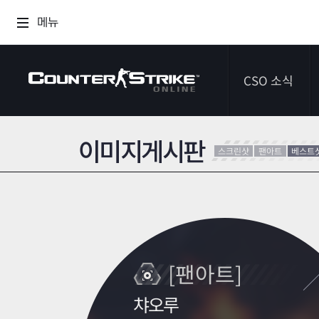
메뉴
CSO 소식
이미지게시판
공지사항
스크린샷
팬아트
베스트
이벤트
다이어리
[팬아트]
챠오루