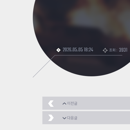
2026.05.05 18:24
3931
조회 :
이전글
user_ikea_x 클리어
2
다음글
Apple_Moonlight_h