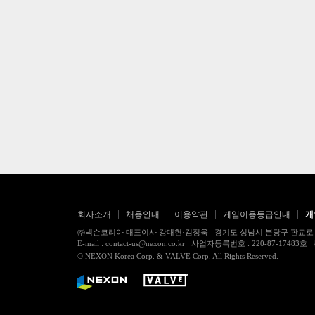
회사소개
채용안내
이용약관
게임이용등급안내
개
㈜넥슨코리아 대표이사 강대현·김정욱 경기도 성남시 분당구 판교로 256번길 7
E-mail : contact-us@nexon.co.kr 사업자등록번호 : 220-87-
© NEXON Korea Corp. & VALVE Corp. All Rights Reserved.