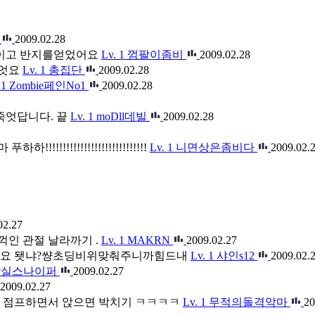
2009.02.28
죽이고 반지를얻었어요
Lv. 1
껌팔이좀비
2009.02.28
앗엇요
Lv. 1
총집단
2009.02.28
 1
Zombie페인No1
2009.02.28
죽엇답니다. 끝
Lv. 1
moDll데빌
2009.02.28
!!!!!!!!!!!!!!!!!!!!!!!!
Lv. 1
니면상은좀비다
2009.02.
02.27
!! 꺽인 관절 날라까기 .
Lv. 1
MAKRN
2009.02.27
어요 됏냐?썅초딩비위맞춰주니까힘드내
Lv. 1
샤인s12
2009.02.
장실스나이퍼
2009.02.27
2009.02.27
좀비 점프하면서 앉으면 박치기 ㅋㅋㅋㅋ
Lv. 1
무적의돌격악마
20