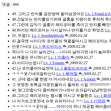
댓글 : 666
49. 그리고 반지를 금은방에 팔아넘겼어요
Lv. 1
FestaLicA
48.간달프는 반지를얻기위해 골룸을 지팡이로 후려쳐 
47.그런데 갑자기 골룸이 해리포터를 죽이고 반지를 빼
46.하지만 해리포터는 다시살아나 반지를가꼬 튀었죠
Lv.
아..두렵다;
Lv. 1
SensiblellSoJu
2009.02.28
45.결국엔 사이다와 코카콜라 맥콜을마시고 해리포터는 
안웃기네요
Lv. 1
푸드아이스
2009.02.28
꺽다가 니 다리 날라간다.... 니다리 날라가면 내가 놀려주마 푸하하!!!!!
44.맥콜은 무시하냐?
Lv. 1
미졸이
2009.02.27
43.사이다는없니?
Lv. 1
Emams
2009.02.27
42.난 코카콜라마실껀데
Lv. 1
올킬드라이브
2009.02.27
ㅋㅋㅋ웃기네여잘하신다
Lv. 1
삐약질
2009.02.27
41. 근데 펩시를 한병 더 마시라네요
Lv. 1
Azekiel
2009.
그 유명한 초특급 마운틴플러스 풀세트 스킬 !!!!!!!!!!!!!!
40. 썅그만합시다 좀비해비가나와서 손과같이냠냠먹었
40.그리고 해리포터는 펩시를 마시고 부활했죠.
Lv. 1
화
나 이거보고웃엇네 슈팟 슈퍼킥이나 ㅋ^^
Lv. 1
신덕영
ㅋㅋㅋㅋㅋㅋ굿이냄.........아이디어 하나 재공함 해비