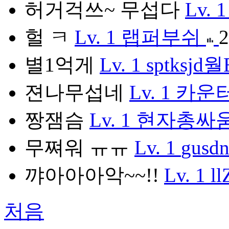
허거걱쓰~ 무섭다
Lv. 1
헐 ㅋ
Lv. 1
랩퍼부쉬
2
별1억게
Lv. 1
sptksjd월
젼나무섭네
Lv. 1
카운터
짱잼슴
Lv. 1
현자총싸
무쪄워 ㅠㅠ
Lv. 1
gusdn
꺄아아아악~~!!
Lv. 1
l
처음