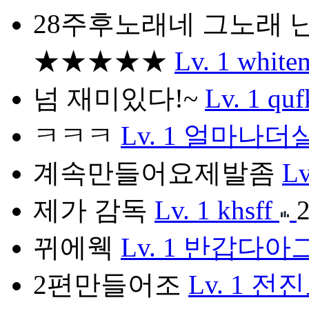
28주후노래네 그노래 
★★★★★
Lv. 1
white
넘 재미있다!~
Lv. 1
qu
ㅋㅋㅋ
Lv. 1
얼마나더
계속만들어요제발좀
Lv
제가 감독
Lv. 1
khsff
2
뀌에웩
Lv. 1
반갑다아
2편만들어조
Lv. 1
전진