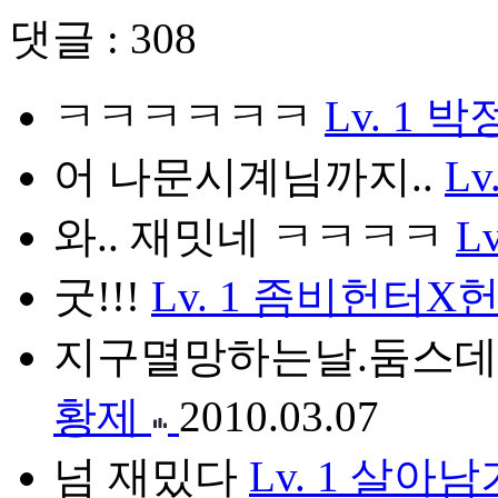
댓글 : 308
ㅋㅋㅋㅋㅋㅋ
Lv. 1
박
어 나문시계님까지..
Lv
와.. 재밋네 ㅋㅋㅋㅋ
Lv
굿!!!
Lv. 1
좀비헌터X헌
지구멸망하는날.둠스데이
황제
2010.03.07
넘 재밌다
Lv. 1
살아남