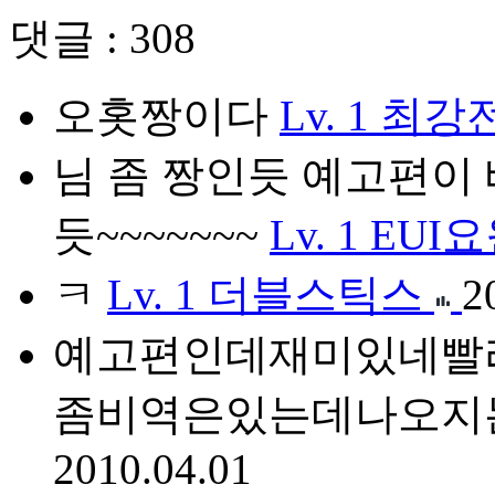
댓글 : 308
오홋짱이다
Lv. 1
최강
님 좀 짱인듯 예고편이 베
듯~~~~~~~
Lv. 1
EUI
ㅋ
Lv. 1
더블스틱스
2
예고편인데재미있네빨
좀비역은있는데나오지
2010.04.01