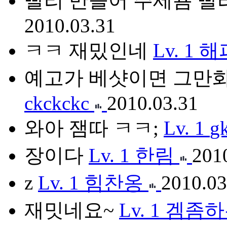
빨리 만들어 주세욤 빨
2010.03.31
ㅋㅋ 재밌인네
Lv. 1
해
예고가 베샷이면 그만
ckckckc
2010.03.31
와아 잼따 ㅋㅋ;
Lv. 1
g
장이다
Lv. 1
한림
201
z
Lv. 1
힘찬옹
2010.03
재밋네요~
Lv. 1
겜좀하