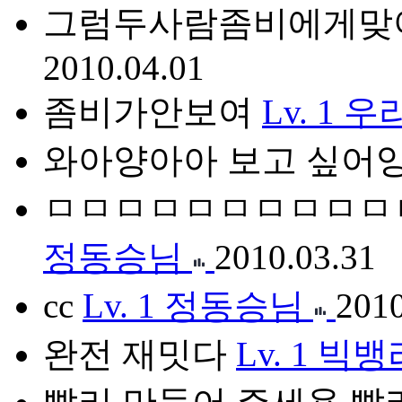
그럼두사람좀비에게맞
2010.04.01
좀비가안보여
Lv. 1
우
와아양아아 보고 싶어
ㅁㅁㅁㅁㅁㅁㅁㅁㅁㅁ
정동승님
2010.03.31
cc
Lv. 1
정동승님
2010
완전 재밋다
Lv. 1
빅뱅