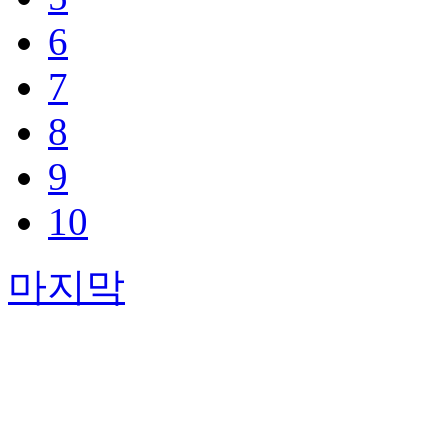
6
7
8
9
10
마지막