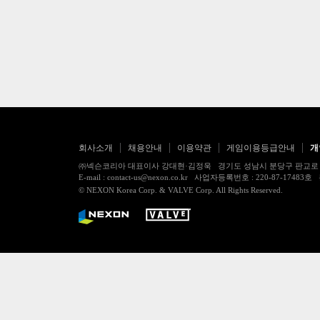
회사소개
채용안내
이용약관
게임이용등급안내
개
㈜넥슨코리아 대표이사 강대현·김정욱 경기도 성남시 분당구 판교로 256번길 7
E-mail : contact-us@nexon.co.kr 사업자등록번호 : 220-87-
© NEXON Korea Corp. & VALVE Corp. All Rights Reserved.