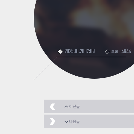
2025.01.28 17:09
4644
조회 :
이전글
강화상태 어때요?
2025
다음글
오늘 잠수함패치?
2025