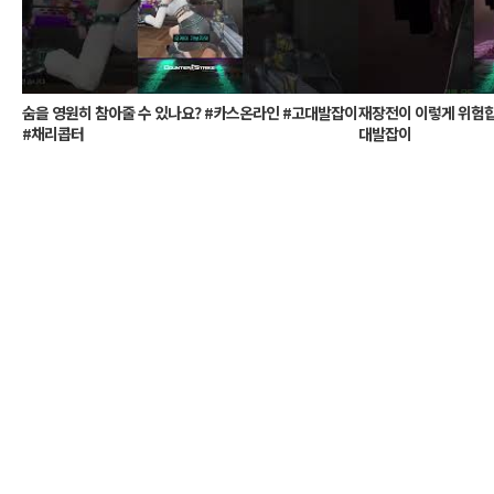
숨을 영원히 참아줄 수 있나요? #카스온라인 #고대발잡이
재장전이 이렇게 위험합
#채리콥터
대발잡이