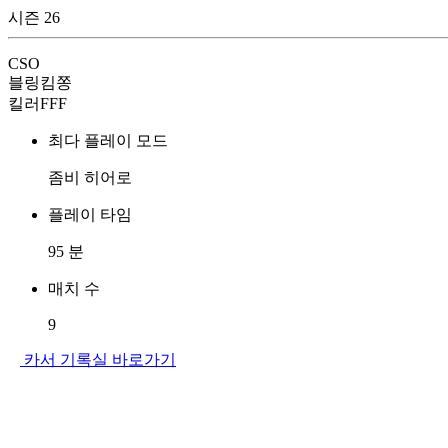
시즌 26
CSO
블링킴쫑
킬러FFF
최다 플레이 모드
좀비 히어로
플레이 타임
95
분
매치 수
9
카서 기록실 바로가기