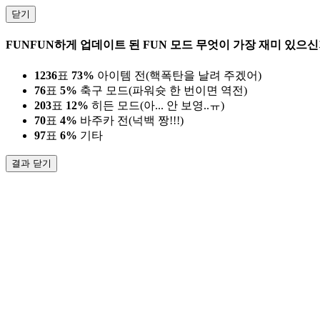
닫기
FUNFUN하게 업데이트 된 FUN 모드 무엇이 가장 재미 있으신
1236
표
73%
아이템 전(핵폭탄을 날려 주겠어)
76
표
5%
축구 모드(파워슛 한 번이면 역전)
203
표
12%
히든 모드(아... 안 보영..ㅠ)
70
표
4%
바주카 전(넉백 짱!!!)
97
표
6%
기타
결과 닫기