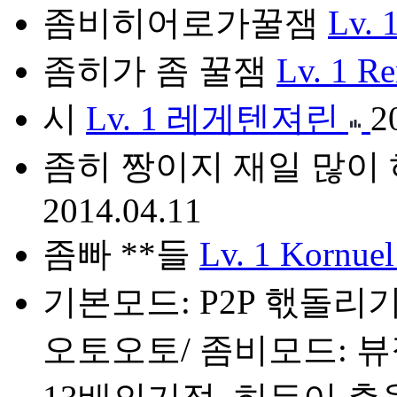
좀비히어로가꿀잼
Lv. 
좀히가 좀 꿀잼
Lv. 1
R
시
Lv. 1
레게텐져린
2
좀히 짱이지 재일 많이
2014.04.11
좀빠 **들
Lv. 1
Kornuel
기본모드: P2P 핷돌리기
오토오토/ 좀비모드: 뷰