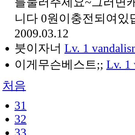
를눌러주세요~그러면캐시
니다 0원이충전되여있
2009.03.12
붓이자너
Lv. 1
vandali
이게무슨베스트;;
Lv. 1
처음
31
32
33