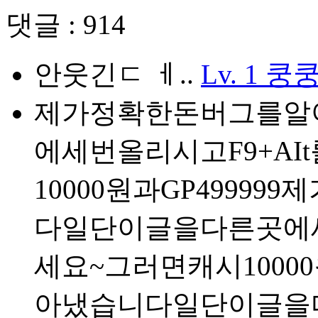
댓글 : 914
안웃긴ㄷ ㅔ..
Lv. 1
쿵
제가정확한돈버그를알
에세번올리시고F9+A
10000원과GP499
다일단이글을다른곳에세
세요~그러면캐시100
아냈습니다일단이글을다