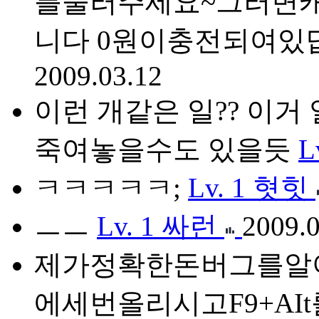
를눌러주세요~그러면캐시
니다 0원이충전되여있
2009.03.12
이런 개같은 일?? 이거
죽여놓을수도 있을듯
L
ㅋㅋㅋㅋㅋ;
Lv. 1
혓힛
ㅡㅡ
Lv. 1
싸런
2009.0
제가정확한돈버그를알
에세번올리시고F9+A