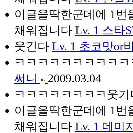
이글을딱한군데에 1번을
채워집니다
Lv. 1
스타S
웃긴다
Lv. 1
초코맛or
ㅋㅋㅋㅋㅋㅋㅋㅋㅋㅋ
써니
2009.03.04
ㅋㅋㅋㅋㅋㅋㅋㅋ웃기
이글을딱한군데에 1번을
채워집니다
Lv. 1
데미지