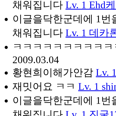
채워집니다
Lv. 1
Ehd
이글을닥한군데에 1번을
채워집니다
Lv. 1
데카론
ㅋㅋㅋㅋㅋㅋㅋㅋㅋㅋ
2009.03.04
황현희이해가안감
Lv. 
재밋어요 ㅋㅋ
Lv. 1
sh
이글을닥한군데에 1번을
채워집니다
Lv. 1
진굴1