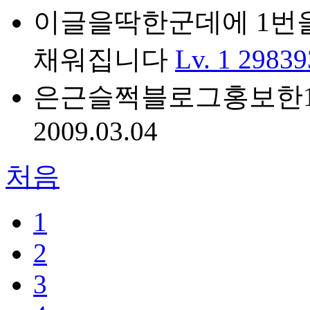
이글을딱한군데에 1번을
채워집니다
Lv. 1
29839
은근슬쩍블로그홍보한
2009.03.04
처음
1
2
3