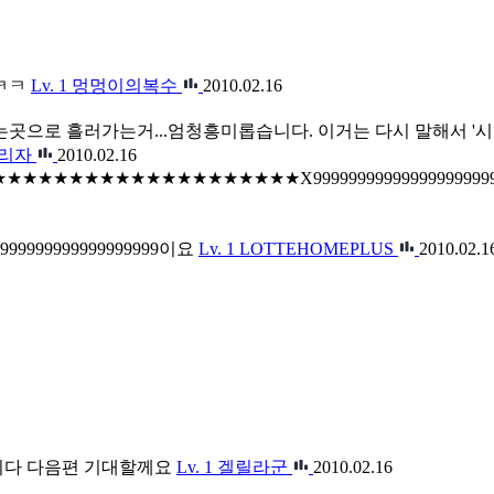
ㅋㅋㅋ
Lv. 1
멍멍이의복수
2010.02.16
수없는곳으로 흘러가는거...엄청흥미롭습니다. 이거는 다시 말해서 
리자
2010.02.16
★★★★★★★★★X99999999999999999999999999999999999
9999999999999이요
Lv. 1
LOTTEHOMEPLUS
2010.02.1
잼잇습니다 다음편 기대할께요
Lv. 1
겔릴라군
2010.02.16