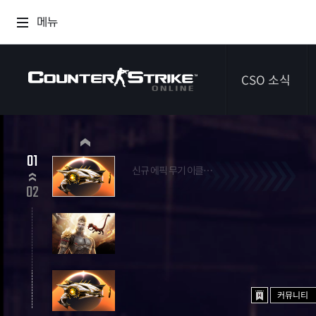
메뉴
CSO 소식
공지사항
01
신규 에픽 무기 이클립스 시프터
이벤트
2026.07.09 ~ 2026.09.03
02
다이어리
커뮤니티