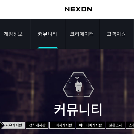
게임정보
커뮤니티
크리에이터
고객지원
가이드
자유게시판
크리에이터 소개
게임다운로드
게임소개
전략게시판
크리에이터 공지
FAQ
조작법
이미지게시판
1:1문의하기
레벨
아이디어게시판
2차 비밀번호 초기
커뮤니티
NEXON NOW
설문조사
비매너 채팅 /
화
불법 프로그램 신고
추가 정보
스튜디오 홍보
자유게시판
전략게시판
이미지게시판
아이디어게시판
설문조사
스