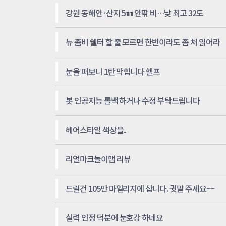
강원 동해안·산지 5㎜ 안팎 비…낮 최고 32도
뉴 좀비 쉘터 할 줄 모르면 한번이라도 좀 처 읽어라
눈을 떠보니 1탄 막힙니다 헬프
봇 인공지능 롤백 하거나 수정 부탁드립니다
헤어스타일 색상을..
리얼마크놀이맵 리뷰
드릴건 105만 마일리지에 삽니다. 귓말 주세요~~
실력 인정 덕분에 눈호강 하네요