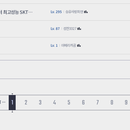
선박용접사 천만원 벌고 아이돌 성형을 했어도 컴퓨터 최고성능 SKT카스 에픽무기 초월캐릭터
Lv. 295
승유사랑희연
Lv. 87
성찬3327
Lv. 1
아메리카곰
1
2
3
4
5
6
7
8
9
 ···