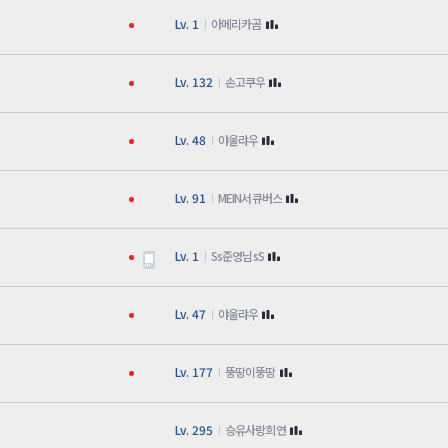
Lv. 1
아메리카곰
Lv. 132
손고쿠우
Lv. 48
야울랴우
Lv. 91
MEIN서큐버스
Lv. 1
Ss준영님sS
Lv. 47
야울랴우
Lv. 177
뚱땅이뚱땅
Lv. 295
승유사랑희연